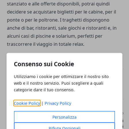
stanziato e alle offerte disponibili, potrai quindi
decidere se acquistare biglietti per le cabine, per il
ponte o per le poltrone. I traghetti dispongono
anche di bar, ristoranti, sale giochi e ristoranti e, in
alcuni casi di piscine e solarium, perfetti per
trascorrere il viaggio in totale relax.
Consenso sui Cookie
Utilizziamo i cookie per ottimizzare il nostro sito
Facebook
Twitter
Whatsapp
web e il nostro servizio. Puoi scegliere a quali
categorie dare il tuo consenso.
Cookie Policy
|
Privacy Policy
Articolo Precedente
Articolo Successivo
Personalizza
Attrazioni da non perdere a
Relax in Toscana, alcuni
Catania
consigli
Rifiuta Opzionali