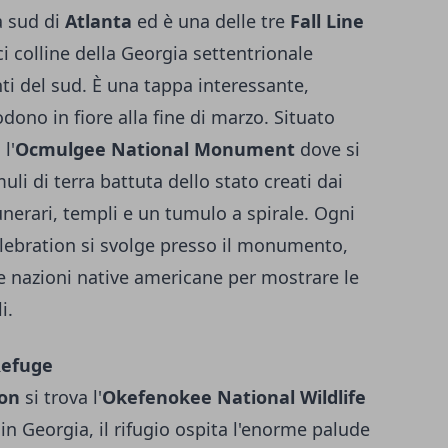
a sud di
Atlanta
ed è una delle tre
Fall Line
ci colline della Georgia settentrionale
ti del sud. È una tappa interessante,
dono in fiore alla fine di marzo. Situato
l'
Ocmulgee National Monument
dove si
li di terra battuta dello stato creati dai
funerari, templi e un tumulo a spirale. Ogni
lebration si svolge presso il monumento,
e nazioni native americane per mostrare le
i.
Refuge
ton
si trova l'
Okefenokee National Wildlife
 in Georgia, il rifugio ospita l'enorme palude