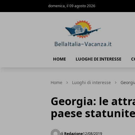
domenica, il 09 agosto 2026
Bella Italia vacanza
HOME
LUOGHI DI INTERESSE
C
Home
Luoghi di interesse
Georgia
Georgia: le attr
paese statunit
di
Redazione
12/08/2019