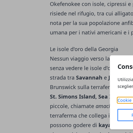
Okefenokee con isole, cipressi e 
risiede nel rifugio, tra cui alligat
nota per la sua popolazione anfib
umana per i nativi americani e i 
Le isole d'oro della Georgia
Nessun viaggio verso la costa at
Cons
senza vedere le isole d'oro della
strada tra
Savannah
e
Jacksonvi
Utilizzi
sceglie
Brunswick sulla terraferma e quat
St. Simons Island, Sea Island e 
Cookie 
piccole, chiamate
amache,
che i 
terraferma che collega il continent
possono godere di
kayak, campe