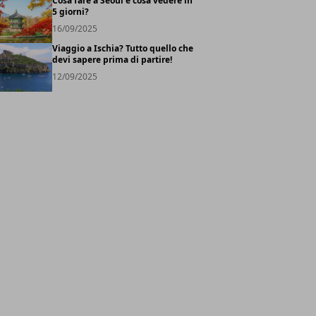
Cosa fare a Seoul e cosa vedere in
5 giorni?
16/09/2025
Viaggio a Ischia? Tutto quello che
devi sapere prima di partire!
12/09/2025